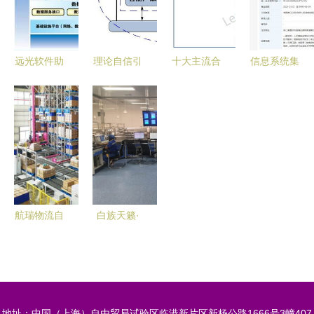
方案探究
企业，彰显
巨头参股助
信息系统集
推AI语音技
成服务实力
术发展
远光软件助
理论自信引
十大主流合
信息系统集
力国电云南
领制造强国
资车企产品
成服务 构
公司财务信
中国工程院
体系与信息
建企业数字
息系统圆满
重磅发布新
系统集成服
化转型的核
完成验收，
一代智能制
务深度解析
心桥梁
彰显卓越信
造战略
息系统集成
服务实力
航瑞物流自
白族天籁·
动化携信息
云端回响
系统集成服
——歌唱家
务亮相
苏锦弟个人
2017马鞍
作品演唱会
地址：中国（上海）自由贸易试验区临港新片区新杨公路1666号3幢407