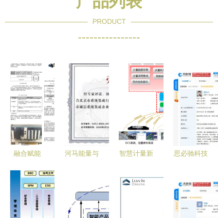
产品列表
PRODUCT
----------------
融合赋能
河马能量与
智慧计量新
思必驰科技
水净化厂的
haO球携手
标杆 力控
注册资本大
遥感、工业
获评2019
智慧计量信
幅增至原6
控制与物联
年北京市诚
息系统集成
倍，阿里巴
网系统集成
信系统集成
解决方案
巴与联想等