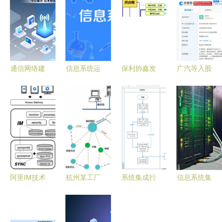
通信网络建
信息系统运
保利协鑫发
广汽等入股
设与信息化
维与集成
布智能工厂
昆高新芯
系统集成服
企业数字化
路线图 信
布局信息系
务解析
转型的双引
息系统集成
统集成服
擎
服务引领未
务，赋能智
来
能汽车产业
发展
阿里IM技术
杭州某工厂
系统集成行
信息系统集
分享八 深
能源数据采
业项目管理
成服务 打
度解密钉钉
集管理系统
解决方案
破信息孤