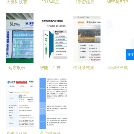
天玑科技获
2018年度
《涉密信息
MES与ERP
国产化信息
最佳智慧城
系统集成资
系统集成
系统集成服
市整体解决
质管理办
提升企业质
务最高等级
方案深度解
法》新版与
量管理的核
认证，彰显
析 信息系
旧版对比分
心优势
行业领军实
统集成服务
析
力
的核心价值
远东股份
智能工厂技
储能系统集
阿里巴巴成
以信息系统
术架构全景
成关键技术
立聚橙技
集成服务驱
解析 从系
赋能调频市
术，千万元
动传统产业
统、数据、
场 阳光电
加码信息系
数智化转
应用到集成
源周安如的
统集成服务
型，引领企
服务
经验分享
业高质量发
展
嘉银金科撤
久远银海获